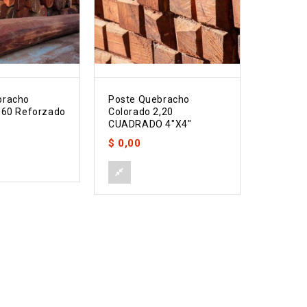
bracho
Poste Quebracho
Poste Q
,60 Reforzado
Colorado 2,20
Colorad
CUADRADO 4″x4″
Liviano
$
0,00
$
0,00