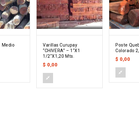
0 Medio
Varillas Curupay
Poste Que
“CHIVERA” – 1″x1
Colorado 2
1/2″x1,20 Mts.
$
0,00
$
0,00