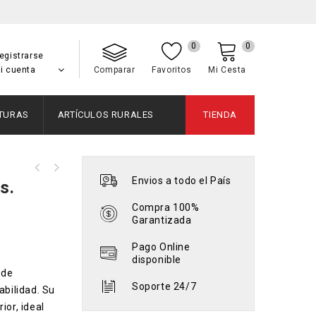
0
0
egistrarse
i cuenta
Comparar
Favoritos
Mi Cesta
NTURAS
ARTÍCULOS RURALES
TIENDA
Varillas Eucaliptus Colorado - 2"x1
Envios a todo el País
s.
Varillas Quebracho Blanco - 2"x1
1/2"x1,20 mts. - 2"x1 1/2"x1,40 mts.
1/2"x1,40 mts. - 2"x1 1/2"x1,20 mts.
Compra 100%
Garantizada
Pago Online
disponible
 de
Soporte 24/7
abilidad. Su
ior, ideal