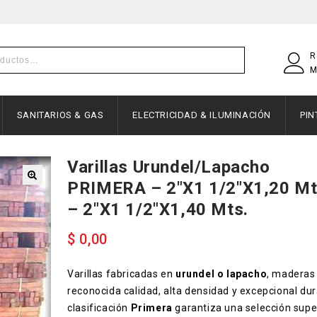
R
M
SANITARIOS & GAS
ELECTRICIDAD & ILUMINACIÓN
PI
Varillas Urundel/Lapacho
PRIMERA – 2″x1 1/2″x1,20 Mt
– 2″x1 1/2″x1,40 Mts.
$
0,00
Varillas fabricadas en
urundel o lapacho
, maderas
reconocida calidad, alta densidad y excepcional dur
clasificación
Primera
garantiza una selección super