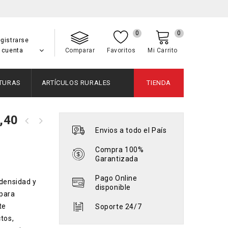
0
0
gistrarse
 cuenta
Comparar
Favoritos
Mi Carrito
NTURAS
ARTÍCULOS RURALES
TIENDA
1,40
Varillas Curupay "CHIVERA" - 1"x1
Envios a todo el País
Varillas Urundel Clase Unica - 2"x1
1/2"x1,20 mts.
1/2"x1,20 mts. - 2"x1 1/2"x1,40 mts
Compra 100%
Garantizada
Pago Online
 densidad y
disponible
 para
te
Soporte 24/7
tos,