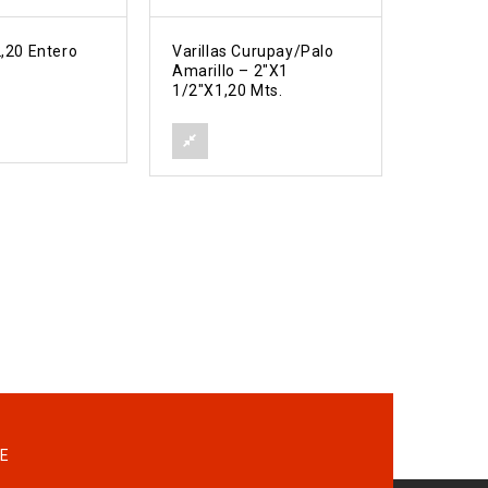
2,20 Entero
Varillas Curupay/Palo
Poste Q
Amarillo – 2″x1
Colorad
1/2″x1,20 Mts.
$
0,00