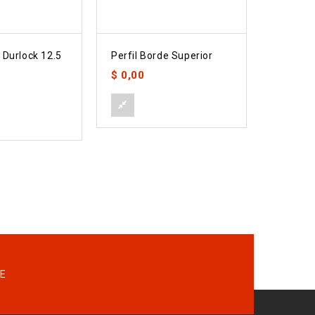
 Durlock 12.5
Perfil Borde Superior
Piso Fl
7610
$
0,00
$
0,00