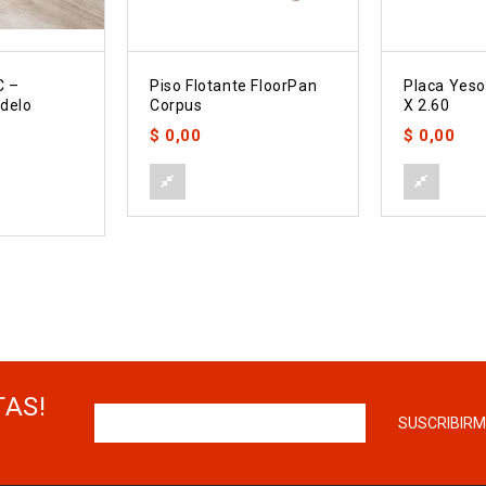
C –
Piso Flotante FloorPan
Placa Yeso
delo
Corpus
X 2.60
$
0,00
$
0,00
TAS!