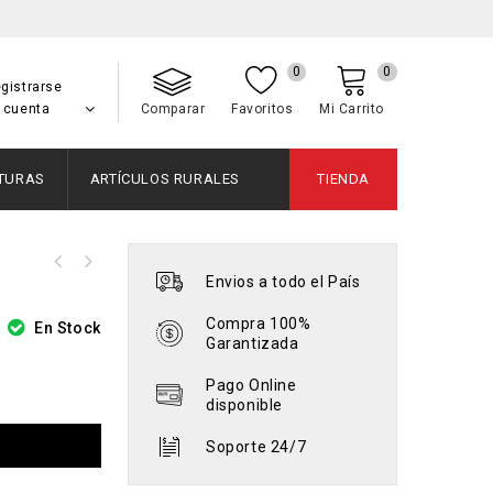
0
0
gistrarse
 cuenta
Comparar
Favoritos
Mi Carrito
NTURAS
ARTÍCULOS RURALES
TIENDA
Zócalo de PVC - 1,5x6cm - Modelo
Envios a todo el País
Zócalos de PVC - 1,5x10cm - Modelo
ZB446
ZB38
Compra 100%
En Stock
Garantizada
Pago Online
disponible
Soporte 24/7