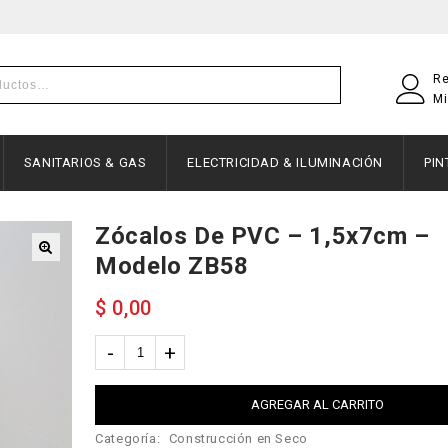
Re
Mi
SANITARIOS & GAS
ELECTRICIDAD & ILUMINACIÓN
PI
Zócalos De PVC – 1,5x7cm –
Modelo ZB58
$
0,00
AGREGAR AL CARRITO
Categoría:
Construcción en Seco