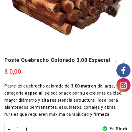
Poste Quebracho Colorado 3,00 Especial
Poste Quebracho Colorado 3,00
Poste Quebracho Colorado 3,00
Reforzado
$
0,00
SEGUNDA
Poste de quebracho colorado de
3,00 metros
de largo,
categoría
especial
, seleccionado por su excelente calidad,
mayor diámetro y alta resistencia estructural. Ideal para
alambrados permanentes, esquineros, corrales y obras
rurales que requieren máxima durabilidad y firmeza.
En Stock