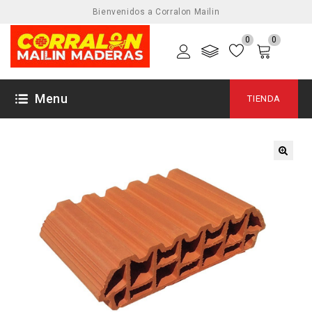
Bienvenidos a Corralon Mailin
0
0
Menu
TIENDA