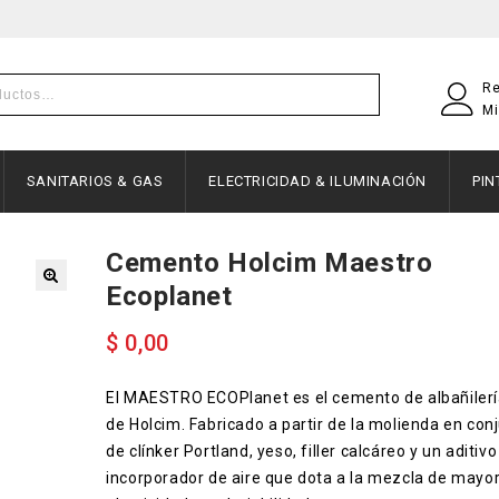
Re
Mi
SANITARIOS & GAS
ELECTRICIDAD & ILUMINACIÓN
PI
Cemento Holcim Maestro
Ecoplanet
$
0,00
El MAESTRO ECOPlanet es el cemento de albañiler
de Holcim. Fabricado a partir de la molienda en con
de clínker Portland, yeso, filler calcáreo y un aditivo
incorporador de aire que dota a la mezcla de mayo