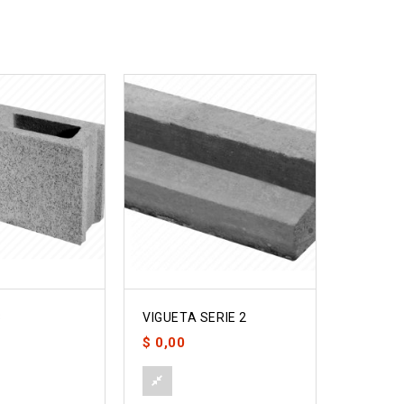
3
VIGUETA SERIE 2
Ladrillo
$
0,00
$
0,00