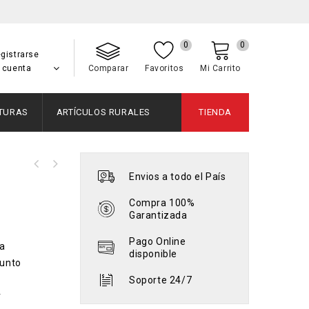
0
0
gistrarse
 cuenta
Comparar
Favoritos
Mi Carrito
NTURAS
ARTÍCULOS RURALES
TIENDA
Envios a todo el País
Holcim TectorAdhesivos Pegaceramicos
300
Compra 100%
Garantizada
Pago Online
ía
disponible
junto
Soporte 24/7
r